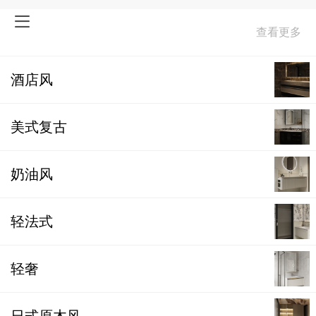
样板间
酒店风
美式复古
奶油风
轻法式
轻奢